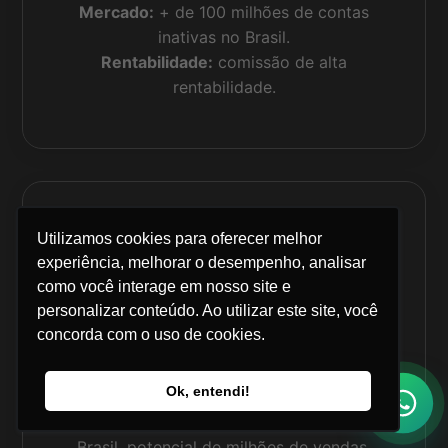
Mercado:
+ de 100 milhões de contas
inativas no Brasil.
Rentabilidade:
comissão de alta
rentabilidade.
Utilizamos cookies para oferecer melhor
experiência, melhorar o desempenho, analisar
como você interage em nosso site e
personalizar conteúdo. Ao utilizar este site, você
concorda com o uso de cookies.
Corban INSS
Ok, entendi!
Potencial:
Aposentados e pensionistas, dois
dos públicos mais tomadores de crédito do
Brasil, potencial de milhões de vendas.